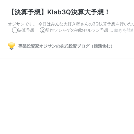
【決算予想】Klab3Q決算大予想！
オジサンです。 今日はみんな大好き蟹さんの3Q決算予想を行い
①決算予想 ②新作ソシャゲの初動セルラン予想 …
続きを読
専業投資家オジサンの株式投資ブログ（婚活含む）