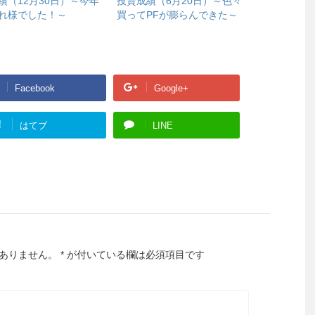
績（12月30日）～今年
投資成績（6月20日）～色々
れ様でした！～
買ってPFが膨らんできた～
Facebook
Google+
!
はてブ
LINE
ありません。
*
が付いている欄は必須項目です