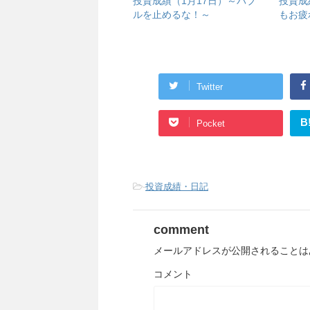
投資成績（1月17日）～バブ
投資成
ルを止めるな！～
もお疲
Twitter
B
Pocket
-
投資成績・日記
comment
メールアドレスが公開されることは
コメント