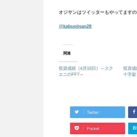
オジサンはツイッターもやってますので
@
kabuojisan28
関連
投資成績（4月10日）～スク
投資成
エニのFF7～
十字架
Twitter
B
Pocket