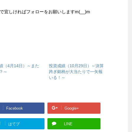
宜しければフォローをお願いしますm(__)m
績（4月14日）～また
投資成績（10月29日）～決算
？～
跨ぎ銘柄が大当たりで一矢報
いる！～
Facebook
Google+
!
はてブ
LINE