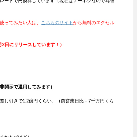
レートで円換算しています（現在はノーポジなので為替
使ってみたい人は、
こちらのサイト
から無料のエクセル
年版を1月2日にリリースしています！）
非開示で運用してみます）
差し引きで1.2億円くらい。（前営業日比－7千万円くら
すかもだけど）