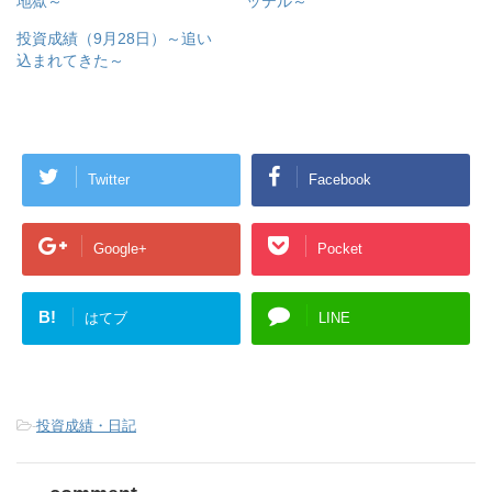
地獄～
ッテル～
投資成績（9月28日）～追い
込まれてきた～
Twitter
Facebook
Google+
Pocket
B!
はてブ
LINE
-
投資成績・日記