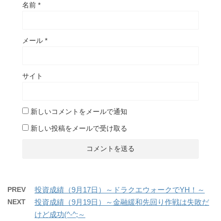
名前
*
メール
*
サイト
新しいコメントをメールで通知
新しい投稿をメールで受け取る
PREV
投資成績（9月17日）～ドラクエウォークでYH！～
NEXT
投資成績（9月19日）～金融緩和先回り作戦は失敗だ
けど成功(^-^;～