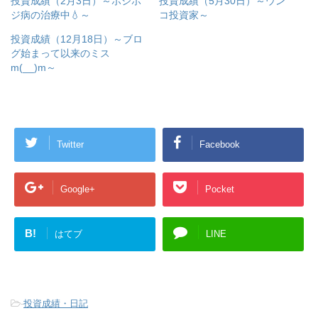
投資成績（2月3日）～ポジポ
投資成績（5月30日）～ウン
ジ病の治療中💧～
コ投資家～
投資成績（12月18日）～ブロ
グ始まって以来のミス
m(__)m～
Twitter
Facebook
Google+
Pocket
B!
はてブ
LINE
-
投資成績・日記