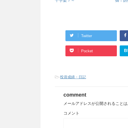
十字架？～
御！防
Twitter
B
Pocket
-
投資成績・日記
comment
メールアドレスが公開されることは
コメント