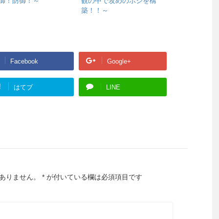
御！防御！～
観の中で攻めのポジを構
築！！～
Facebook
Google+
!
はてブ
LINE
ありません。
*
が付いている欄は必須項目です