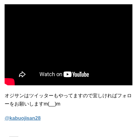
オジサンはツイッターもやってますので宜しければフォロ
ーをお願いしますm(__)m
@
kabuojisan28