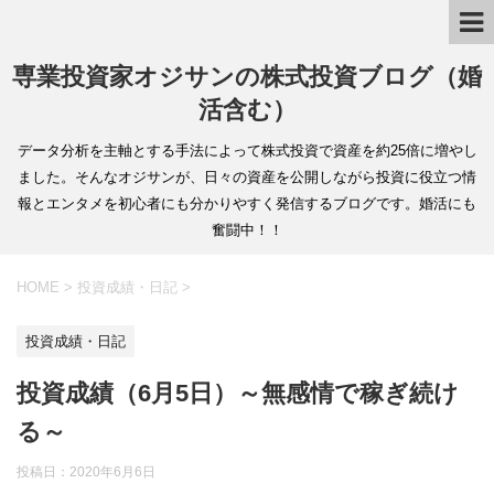
専業投資家オジサンの株式投資ブログ（婚
活含む）
データ分析を主軸とする手法によって株式投資で資産を約25倍に増やし
ました。そんなオジサンが、日々の資産を公開しながら投資に役立つ情
報とエンタメを初心者にも分かりやすく発信するブログです。婚活にも
奮闘中！！
HOME
>
投資成績・日記
>
投資成績・日記
投資成績（6月5日）～無感情で稼ぎ続け
る～
投稿日：
2020年6月6日