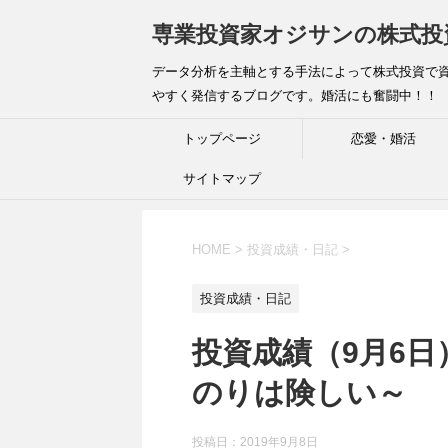
専業投資家オジサンの株式投
データ分析を主軸とする手法によって株式投資で資
やすく発信するブログです。婚活にも奮闘中！！
トップページ
恋愛・婚活
サイトマップ
HOME
>
投資成績・日記
>
投資成績・日記
投資成績（9月6
のりは険しい～
投稿日：
2019年9月8日