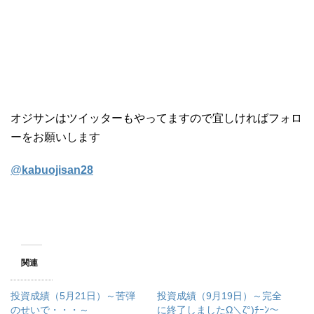
オジサンはツイッターもやってますので宜しければフォロ
ーをお願いします
@
kabuojisan28
関連
投資成績（5月21日）～苦弾
投資成績（9月19日）～完全
のせいで・・・～
に終了しましたΩ＼ζ°)ﾁｰﾝ～