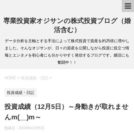
専業投資家オジサンの株式投資ブログ（婚
活含む）
データ分析を主軸とする手法によって株式投資で資産を約25倍に増やし
ました。そんなオジサンが、日々の資産を公開しながら投資に役立つ情
報とエンタメを初心者にも分かりやすく発信するブログです。婚活にも
奮闘中！！
HOME
>
投資成績・日記
>
投資成績・日記
投資成績（12月5日）～身動きが取れませ
んm(__)m～
投稿日：
2019年12月5日