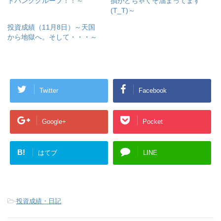
トバンクグループ！！～
損がどちゃくそ溜まってます
(T_T)～
投資成績（11月8日）～天国
から地獄へ。そして・・・～
Twitter
Facebook
Google+
Pocket
B!
はてブ
LINE
-
投資成績・日記