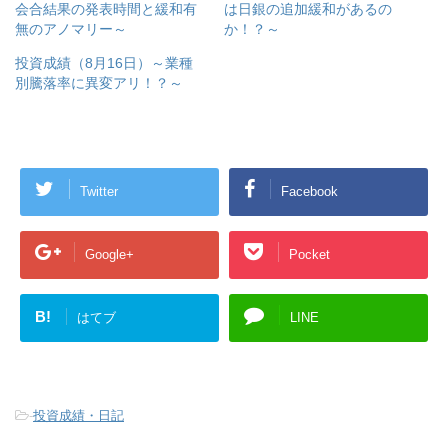
会合結果の発表時間と緩和有
は日銀の追加緩和があるの
無のアノマリー～
か！？～
投資成績（8月16日）～業種
別騰落率に異変アリ！？～
Twitter
Facebook
Google+
Pocket
B!
はてブ
LINE
-
投資成績・日記